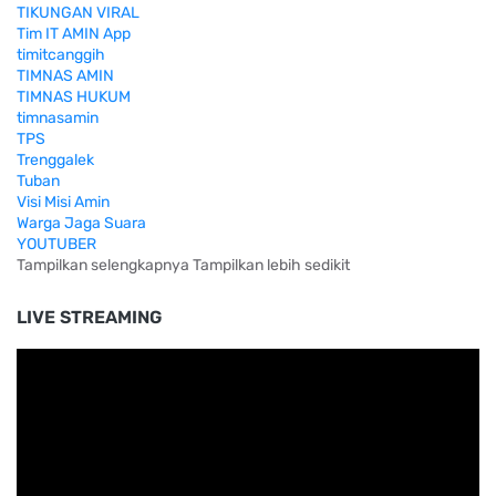
TIKUNGAN VIRAL
Tim IT AMIN App
timitcanggih
TIMNAS AMIN
TIMNAS HUKUM
timnasamin
TPS
Trenggalek
Tuban
Visi Misi Amin
Warga Jaga Suara
YOUTUBER
Tampilkan selengkapnya
Tampilkan lebih sedikit
LIVE STREAMING