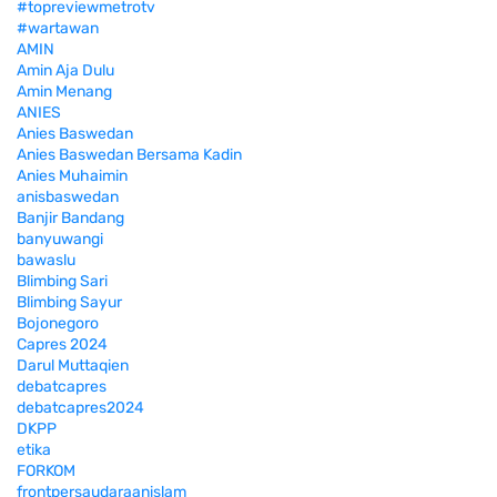
#topreviewmetrotv
#wartawan
AMIN
Amin Aja Dulu
Amin Menang
ANIES
Anies Baswedan
Anies Baswedan Bersama Kadin
Anies Muhaimin
anisbaswedan
Banjir Bandang
banyuwangi
bawaslu
Blimbing Sari
Blimbing Sayur
Bojonegoro
Capres 2024
Darul Muttaqien
debatcapres
debatcapres2024
DKPP
etika
FORKOM
frontpersaudaraanislam