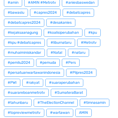
#amin
#AMIN #Metrotv
#aniesbaswedan
#bawaslu
#capres2024
#debatcapres
#debatcapres2024
#desakanies
#kejaksaanagung
#koalisiperubahan
#kpu
#kpu #debatcapres
#liburnataru
#Metrotv
#muhaiminiskandar
#Natal
#nataru
#pemilu2024
#pemuda
#Pers
#persatuanwartawanindonesia
#Pilpres2024
#PWI
#rakyat
#suaraperubahan
#suarareboanmetrotv
#SumateraBarat
#tahunbaru
#TheElectionChannel
#timnasamin
#topreviewmetrotv
#wartawan
AMIN