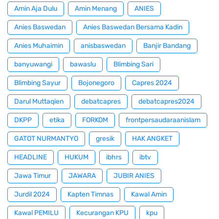
Amin Aja Dulu
Amin Menang
ANIES
Anies Baswedan
Anies Baswedan Bersama Kadin
Anies Muhaimin
anisbaswedan
Banjir Bandang
banyuwangi
bawaslu
Blimbing Sari
Blimbing Sayur
Bojonegoro
Capres 2024
Darul Muttaqien
debatcapres
debatcapres2024
DKPP
etika
FORKOM
frontpersaudaraanislam
GATOT NURMANTYO
gresik
HAK ANGKET
HEADLINE
HUKUM
ibhrs
ibtv
Jawa Timur
JAWARA
JUBIR ANIES
Jurdil 2024
Kapten Timnas
Kawal Amin
Kawal PEMILU
Kecurangan KPU
kpu