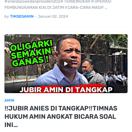
#aniesbaswedanpresiden2024 TERBONGKAR !!! OPERASI
PEMBUNGKAMAN KIAI DI JATIM !! CARA-CARA MASIF …
by
TIMSESAMIN
-
Januari 02, 2024
AMIN
‼️JUBIR ANIES DI TANGKAP‼️TIMNAS
HUKUM AMIN ANGKAT BICARA SOAL
INI…