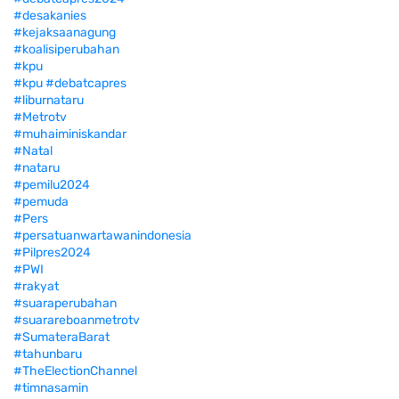
#desakanies
#kejaksaanagung
#koalisiperubahan
#kpu
#kpu #debatcapres
#liburnataru
#Metrotv
#muhaiminiskandar
#Natal
#nataru
#pemilu2024
#pemuda
#Pers
#persatuanwartawanindonesia
#Pilpres2024
#PWI
#rakyat
#suaraperubahan
#suarareboanmetrotv
#SumateraBarat
#tahunbaru
#TheElectionChannel
#timnasamin