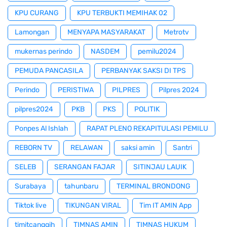
KPU CURANG
KPU TERBUKTI MEMIHAK 02
Lamongan
MENYAPA MASYARAKAT
Metrotv
mukernas perindo
NASDEM
pemilu2024
PEMUDA PANCASILA
PERBANYAK SAKSI DI TPS
Perindo
PERISTIWA
PILPRES
Pilpres 2024
pilpres2024
PKB
PKS
POLITIK
Ponpes Al Ishlah
RAPAT PLENO REKAPITULASI PEMILU
REBORN TV
RELAWAN
saksi amin
Santri
SELEB
SERANGAN FAJAR
SITINJAU LAUIK
Surabaya
tahunbaru
TERMINAL BRONDONG
Tiktok live
TIKUNGAN VIRAL
Tim IT AMIN App
timitcanggih
TIMNAS AMIN
TIMNAS HUKUM