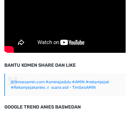
BANTU KOMEN SHARE DAN LIKE
@timsesamin.com
#aminajadulu
#AMIN
#rekamjejak
#Rekamjejakanies
♬ suara asli - TimSesAMIN
GOOGLE TREND ANIES BASWEDAN