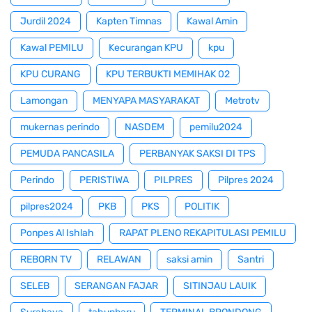
Jurdil 2024
Kapten Timnas
Kawal Amin
Kawal PEMILU
Kecurangan KPU
kpu
KPU CURANG
KPU TERBUKTI MEMIHAK 02
Lamongan
MENYAPA MASYARAKAT
Metrotv
mukernas perindo
NASDEM
pemilu2024
PEMUDA PANCASILA
PERBANYAK SAKSI DI TPS
Perindo
PERISTIWA
PILPRES
Pilpres 2024
pilpres2024
PKB
PKS
POLITIK
Ponpes Al Ishlah
RAPAT PLENO REKAPITULASI PEMILU
REBORN TV
RELAWAN
saksi amin
Santri
SELEB
SERANGAN FAJAR
SITINJAU LAUIK