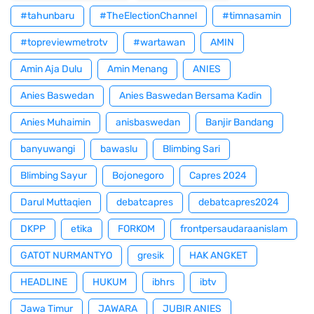
#tahunbaru
#TheElectionChannel
#timnasamin
#topreviewmetrotv
#wartawan
AMIN
Amin Aja Dulu
Amin Menang
ANIES
Anies Baswedan
Anies Baswedan Bersama Kadin
Anies Muhaimin
anisbaswedan
Banjir Bandang
banyuwangi
bawaslu
Blimbing Sari
Blimbing Sayur
Bojonegoro
Capres 2024
Darul Muttaqien
debatcapres
debatcapres2024
DKPP
etika
FORKOM
frontpersaudaraanislam
GATOT NURMANTYO
gresik
HAK ANGKET
HEADLINE
HUKUM
ibhrs
ibtv
Jawa Timur
JAWARA
JUBIR ANIES