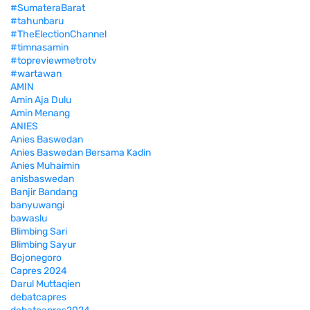
#SumateraBarat
#tahunbaru
#TheElectionChannel
#timnasamin
#topreviewmetrotv
#wartawan
AMIN
Amin Aja Dulu
Amin Menang
ANIES
Anies Baswedan
Anies Baswedan Bersama Kadin
Anies Muhaimin
anisbaswedan
Banjir Bandang
banyuwangi
bawaslu
Blimbing Sari
Blimbing Sayur
Bojonegoro
Capres 2024
Darul Muttaqien
debatcapres