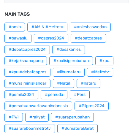
MAIN TAGS
#amin
#AMIN #Metrotv
#aniesbaswedan
#bawaslu
#capres2024
#debatcapres
#debatcapres2024
#desakanies
#kejaksaanagung
#koalisiperubahan
#kpu
#kpu #debatcapres
#liburnataru
#Metrotv
#muhaiminiskandar
#Natal
#nataru
#pemilu2024
#pemuda
#Pers
#persatuanwartawanindonesia
#Pilpres2024
#PWI
#rakyat
#suaraperubahan
#suarareboanmetrotv
#SumateraBarat