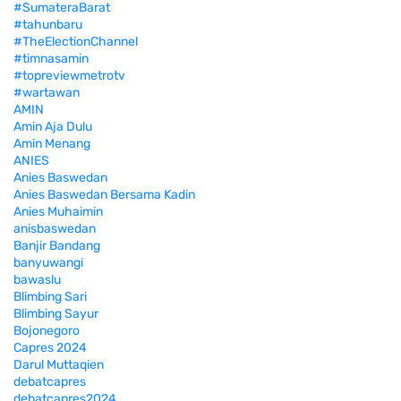
#SumateraBarat
#tahunbaru
#TheElectionChannel
#timnasamin
#topreviewmetrotv
#wartawan
AMIN
Amin Aja Dulu
Amin Menang
ANIES
Anies Baswedan
Anies Baswedan Bersama Kadin
Anies Muhaimin
anisbaswedan
Banjir Bandang
banyuwangi
bawaslu
Blimbing Sari
Blimbing Sayur
Bojonegoro
Capres 2024
Darul Muttaqien
debatcapres
debatcapres2024