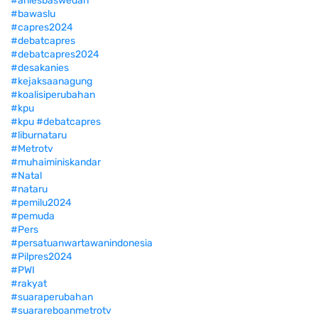
#aniesbaswedan
#bawaslu
#capres2024
#debatcapres
#debatcapres2024
#desakanies
#kejaksaanagung
#koalisiperubahan
#kpu
#kpu #debatcapres
#liburnataru
#Metrotv
#muhaiminiskandar
#Natal
#nataru
#pemilu2024
#pemuda
#Pers
#persatuanwartawanindonesia
#Pilpres2024
#PWI
#rakyat
#suaraperubahan
#suarareboanmetrotv