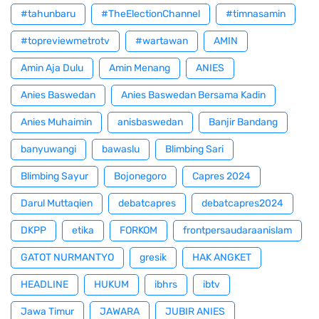
#tahunbaru
#TheElectionChannel
#timnasamin
#topreviewmetrotv
#wartawan
AMIN
Amin Aja Dulu
Amin Menang
ANIES
Anies Baswedan
Anies Baswedan Bersama Kadin
Anies Muhaimin
anisbaswedan
Banjir Bandang
banyuwangi
bawaslu
Blimbing Sari
Blimbing Sayur
Bojonegoro
Capres 2024
Darul Muttaqien
debatcapres
debatcapres2024
DKPP
etika
FORKOM
frontpersaudaraanislam
GATOT NURMANTYO
gresik
HAK ANGKET
HEADLINE
HUKUM
ibhrs
ibtv
Jawa Timur
JAWARA
JUBIR ANIES