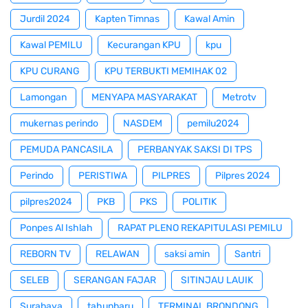
Jurdil 2024
Kapten Timnas
Kawal Amin
Kawal PEMILU
Kecurangan KPU
kpu
KPU CURANG
KPU TERBUKTI MEMIHAK 02
Lamongan
MENYAPA MASYARAKAT
Metrotv
mukernas perindo
NASDEM
pemilu2024
PEMUDA PANCASILA
PERBANYAK SAKSI DI TPS
Perindo
PERISTIWA
PILPRES
Pilpres 2024
pilpres2024
PKB
PKS
POLITIK
Ponpes Al Ishlah
RAPAT PLENO REKAPITULASI PEMILU
REBORN TV
RELAWAN
saksi amin
Santri
SELEB
SERANGAN FAJAR
SITINJAU LAUIK
Surabaya
tahunbaru
TERMINAL BRONDONG