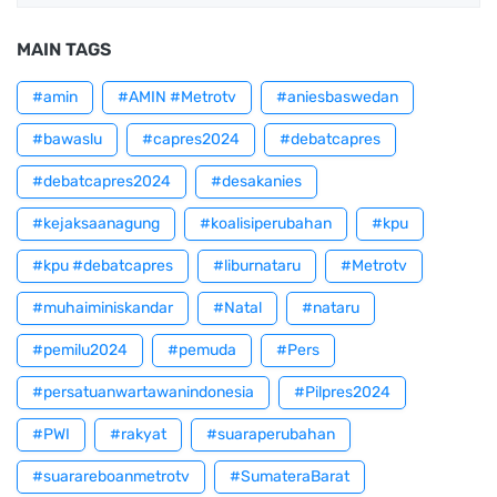
MAIN TAGS
#amin
#AMIN #Metrotv
#aniesbaswedan
#bawaslu
#capres2024
#debatcapres
#debatcapres2024
#desakanies
#kejaksaanagung
#koalisiperubahan
#kpu
#kpu #debatcapres
#liburnataru
#Metrotv
#muhaiminiskandar
#Natal
#nataru
#pemilu2024
#pemuda
#Pers
#persatuanwartawanindonesia
#Pilpres2024
#PWI
#rakyat
#suaraperubahan
#suarareboanmetrotv
#SumateraBarat