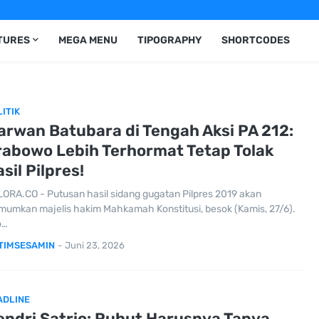
TURES
MEGA MENU
TIPOGRAPHY
SHORTCODES
ITIK
arwan Batubara di Tengah Aksi PA 212:
rabowo Lebih Terhormat Tetap Tolak
sil Pilpres!
ORA.CO - Putusan hasil sidang gugatan Pilpres 2019 akan
mumkan majelis hakim Mahkamah Konstitusi, besok (Kamis, 27/6).
o…
TIMSESAMIN
-
Juni 23, 2026
ADLINE
endri Satrio: Ruhut Harusnya Tanya