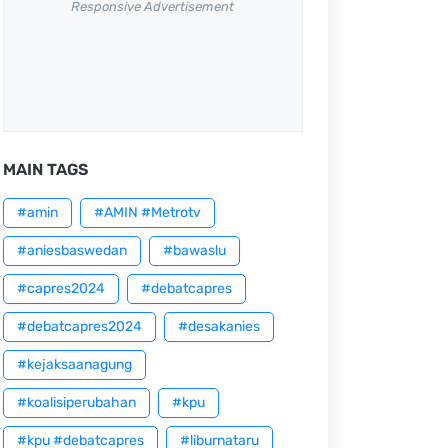
Responsive Advertisement
MAIN TAGS
#amin
#AMIN #Metrotv
#aniesbaswedan
#bawaslu
#capres2024
#debatcapres
#debatcapres2024
#desakanies
#kejaksaanagung
#koalisiperubahan
#kpu
#kpu #debatcapres
#liburnataru