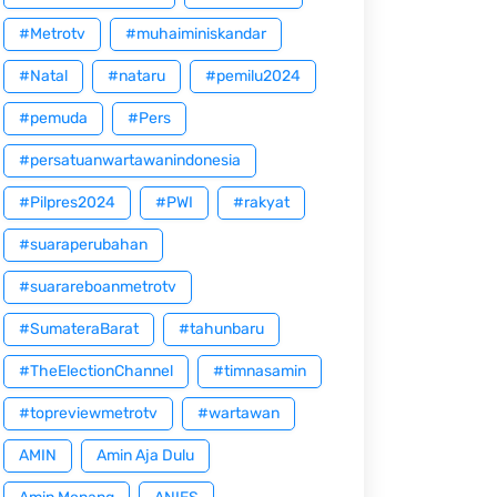
#Metrotv
#muhaiminiskandar
#Natal
#nataru
#pemilu2024
#pemuda
#Pers
#persatuanwartawanindonesia
#Pilpres2024
#PWI
#rakyat
#suaraperubahan
#suarareboanmetrotv
#SumateraBarat
#tahunbaru
#TheElectionChannel
#timnasamin
#topreviewmetrotv
#wartawan
AMIN
Amin Aja Dulu