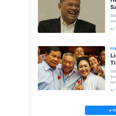
S
GEL
men
by
POL
L
T
GEL
Sun
dan
by
Mu