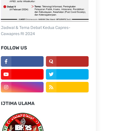
Jadwal & Tema Debat Kedua Capres-
Cawapres RI 2024
FOLLOW US
IJTIMA ULAMA