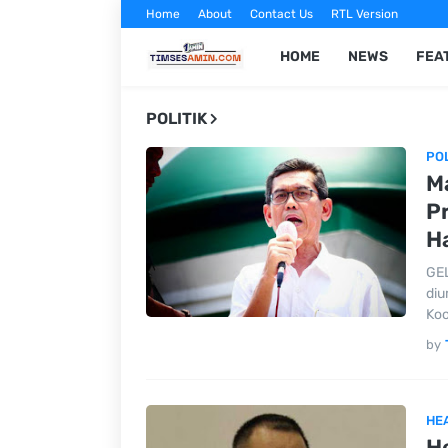
Home
About
Contact Us
RTL Version
HOME
NEWS
FEA
POLITIK
POL
M
P
Ha
GEL
diu
Ko
by
HE
H