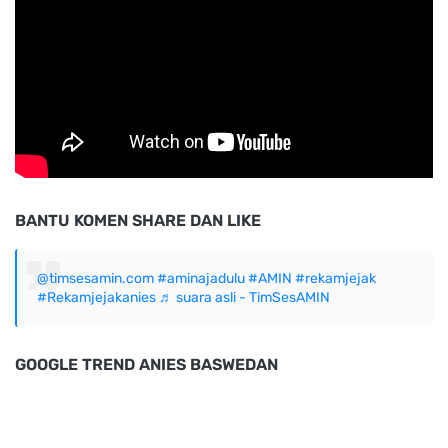
BANTU KOMEN SHARE DAN LIKE
@timsesamin.com
#aminajadulu
#AMIN
#rekamjejak
#Rekamjejakanies
♬ suara asli - TimSesAMIN
GOOGLE TREND ANIES BASWEDAN