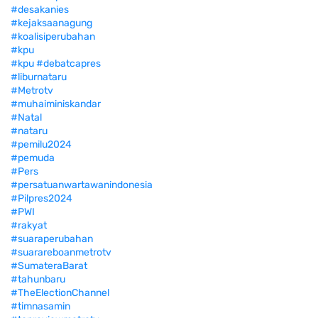
#desakanies
#kejaksaanagung
#koalisiperubahan
#kpu
#kpu #debatcapres
#liburnataru
#Metrotv
#muhaiminiskandar
#Natal
#nataru
#pemilu2024
#pemuda
#Pers
#persatuanwartawanindonesia
#Pilpres2024
#PWI
#rakyat
#suaraperubahan
#suarareboanmetrotv
#SumateraBarat
#tahunbaru
#TheElectionChannel
#timnasamin