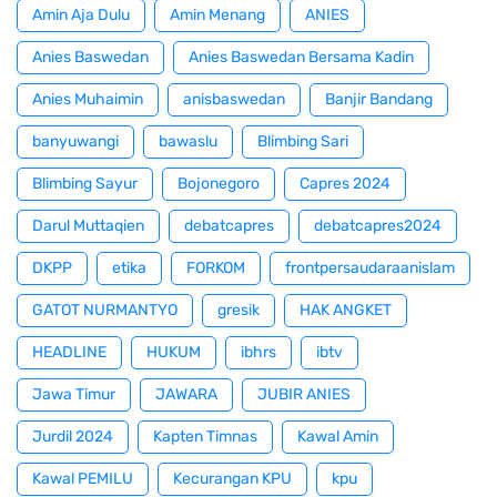
Amin Aja Dulu
Amin Menang
ANIES
Anies Baswedan
Anies Baswedan Bersama Kadin
Anies Muhaimin
anisbaswedan
Banjir Bandang
banyuwangi
bawaslu
Blimbing Sari
Blimbing Sayur
Bojonegoro
Capres 2024
Darul Muttaqien
debatcapres
debatcapres2024
DKPP
etika
FORKOM
frontpersaudaraanislam
GATOT NURMANTYO
gresik
HAK ANGKET
HEADLINE
HUKUM
ibhrs
ibtv
Jawa Timur
JAWARA
JUBIR ANIES
Jurdil 2024
Kapten Timnas
Kawal Amin
Kawal PEMILU
Kecurangan KPU
kpu