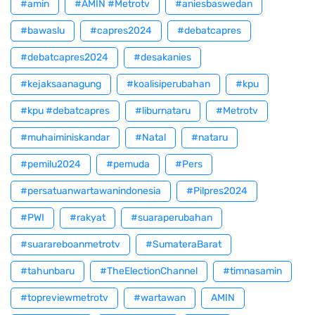
#amin
#AMIN #Metrotv
#aniesbaswedan
#bawaslu
#capres2024
#debatcapres
#debatcapres2024
#desakanies
#kejaksaanagung
#koalisiperubahan
#kpu
#kpu #debatcapres
#liburnataru
#Metrotv
#muhaiminiskandar
#Natal
#nataru
#pemilu2024
#pemuda
#Pers
#persatuanwartawanindonesia
#Pilpres2024
#PWI
#rakyat
#suaraperubahan
#suarareboanmetrotv
#SumateraBarat
#tahunbaru
#TheElectionChannel
#timnasamin
#topreviewmetrotv
#wartawan
AMIN