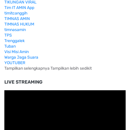
TIKUNGAN VIRAL
Tim IT AMIN App
timitcanggih
TIMNAS AMIN
TIMNAS HUKUM
timnasamin
TPS
Trenggalek
Tuban
Visi Misi Amin
Warga Jaga Suara
YOUTUBER
Tampilkan selengkapnya
Tampilkan lebih sedikit
LIVE STREAMING