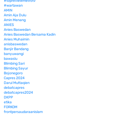
#topreviewmetrotv
#wartawan
AMIN
Amin Aja Dulu
Amin Menang
ANIES
Anies Baswedan
Anies Baswedan Bersama Kadin
Anies Muhaimin
anisbaswedan
Banjir Bandang
banyuwangi
bawaslu
Blimbing Sari
Blimbing Sayur
Bojonegoro
Capres 2024
Darul Muttaqien
debatcapres
debatcapres2024
DKPP
etika
FORKOM
frontpersaudaraanislam