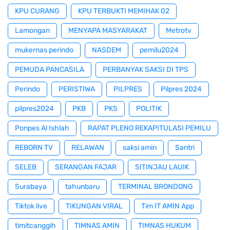
KPU CURANG
KPU TERBUKTI MEMIHAK 02
Lamongan
MENYAPA MASYARAKAT
Metrotv
mukernas perindo
NASDEM
pemilu2024
PEMUDA PANCASILA
PERBANYAK SAKSI DI TPS
Perindo
PERISTIWA
PILPRES
Pilpres 2024
pilpres2024
PKB
PKS
POLITIK
Ponpes Al Ishlah
RAPAT PLENO REKAPITULASI PEMILU
REBORN TV
RELAWAN
saksi amin
Santri
SELEB
SERANGAN FAJAR
SITINJAU LAUIK
Surabaya
tahunbaru
TERMINAL BRONDONG
Tiktok live
TIKUNGAN VIRAL
Tim IT AMIN App
timitcanggih
TIMNAS AMIN
TIMNAS HUKUM