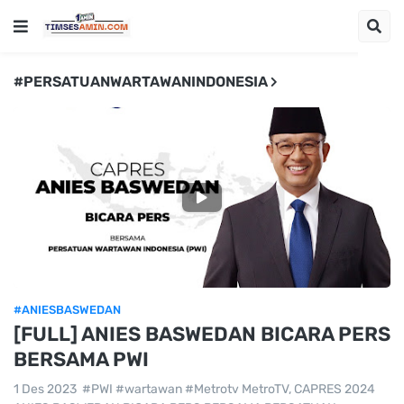
#PERSATUANWARTAWANINDONESIA
#ANIESBASWEDAN
[FULL] ANIES BASWEDAN BICARA PERS
BERSAMA PWI
1 Des 2023 #PWI #wartawan #Metrotv MetroTV, CAPRES 2024