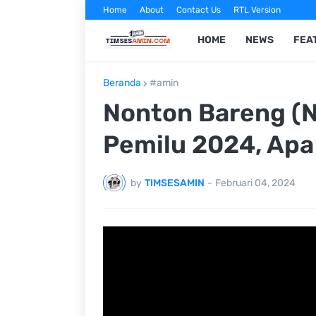
Home
About
Contact Us
RTL Version
HOME
NEWS
FEA
Beranda
#amin
Nonton Bareng (N
Pemilu 2024, Apa
by
TIMSESAMIN
-
Februari 04, 2024