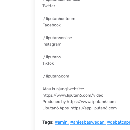
Twitter
/ liputan6dotcom
Facebook
/ liputan6online
Instagram
/ liputan6
TikTok
/ liputan6com
Atau kunjungi website:
https://www.liputan6.com/video
Produced by https://www.liputan6.com
Liputan6 Apps https://app.liputan6.com
Tags:
#amin
#aniesbaswedan
#debatcap