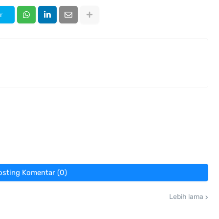
r
osting Komentar (0)
Lebih lama