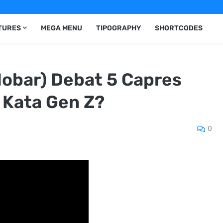
TURES
MEGA MENU
TIPOGRAPHY
SHORTCODES
obar) Debat 5 Capres
 Kata Gen Z?
0