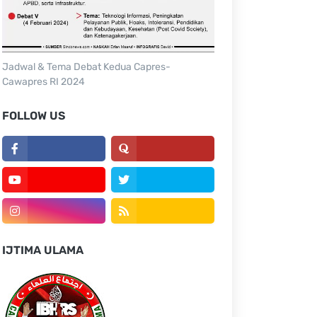
Jadwal & Tema Debat Kedua Capres-
Cawapres RI 2024
FOLLOW US
IJTIMA ULAMA