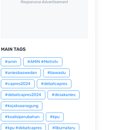
Responsive Advertisement
MAIN TAGS
#amin
#AMIN #Metrotv
#aniesbaswedan
#bawaslu
#capres2024
#debatcapres
#debatcapres2024
#desakanies
#kejaksaanagung
#koalisiperubahan
#kpu
#kpu #debatcapres
#liburnataru