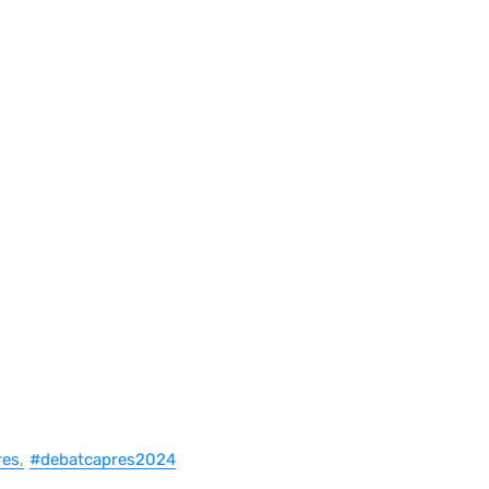
res
#debatcapres2024