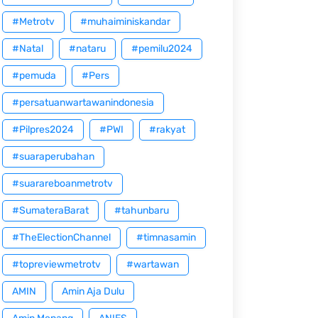
#Metrotv
#muhaiminiskandar
#Natal
#nataru
#pemilu2024
#pemuda
#Pers
#persatuanwartawanindonesia
#Pilpres2024
#PWI
#rakyat
#suaraperubahan
#suarareboanmetrotv
#SumateraBarat
#tahunbaru
#TheElectionChannel
#timnasamin
#topreviewmetrotv
#wartawan
AMIN
Amin Aja Dulu