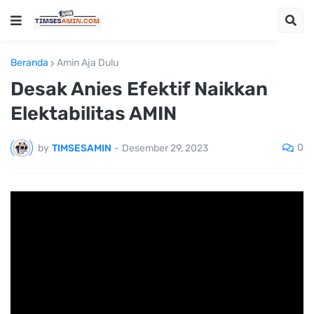
Beranda
Amin Aja Dulu
Desak Anies Efektif Naikkan
Elektabilitas AMIN
0
by
TIMSESAMIN
-
Desember 29, 2023