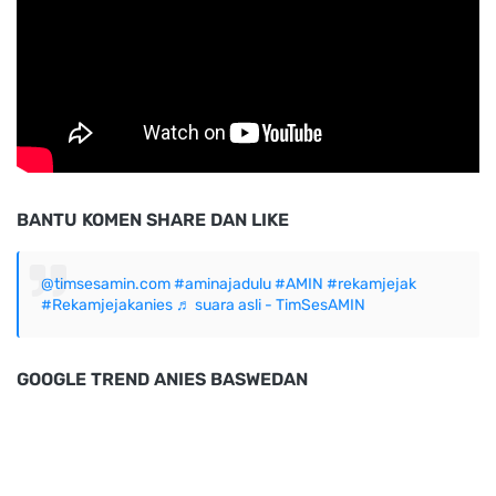
BANTU KOMEN SHARE DAN LIKE
@timsesamin.com
#aminajadulu
#AMIN
#rekamjejak
#Rekamjejakanies
♬ suara asli - TimSesAMIN
GOOGLE TREND ANIES BASWEDAN