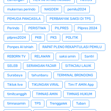
mukernas perindo
NASDEM
pemilu2024
PEMUDA PANCASILA
PERBANYAK SAKSI DI TPS
Perindo
PERISTIWA
PILPRES
Pilpres 2024
pilpres2024
PKB
PKS
POLITIK
Ponpes Al Ishlah
RAPAT PLENO REKAPITULASI PEMILU
REBORN TV
RELAWAN
saksi amin
Santri
SELEB
SERANGAN FAJAR
SITINJAU LAUIK
Surabaya
tahunbaru
TERMINAL BRONDONG
Tiktok live
TIKUNGAN VIRAL
Tim IT AMIN App
timitcanggih
TIMNAS AMIN
TIMNAS HUKUM
timnasamin
TPS
Trenggalek
Tuban