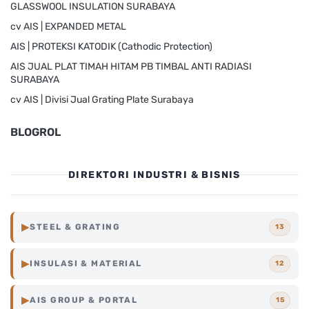
GLASSWOOL INSULATION SURABAYA
cv AIS | EXPANDED METAL
AIS | PROTEKSI KATODIK (Cathodic Protection)
AIS JUAL PLAT TIMAH HITAM PB TIMBAL ANTI RADIASI
SURABAYA
cv AIS | Divisi Jual Grating Plate Surabaya
BLOGROL
DIREKTORI INDUSTRI & BISNIS
▶
STEEL & GRATING
13
Steel
Grating
Surabaya
▶
INSULASI & MATERIAL
12
Surabaya
▶
AIS GROUP & PORTAL
15
Steel
Grating
Indonesia
Industri