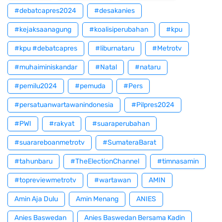
#debatcapres2024
#desakanies
#kejaksaanagung
#koalisiperubahan
#kpu
#kpu #debatcapres
#liburnataru
#Metrotv
#muhaiminiskandar
#Natal
#nataru
#pemilu2024
#pemuda
#Pers
#persatuanwartawanindonesia
#Pilpres2024
#PWI
#rakyat
#suaraperubahan
#suarareboanmetrotv
#SumateraBarat
#tahunbaru
#TheElectionChannel
#timnasamin
#topreviewmetrotv
#wartawan
AMIN
Amin Aja Dulu
Amin Menang
ANIES
Anies Baswedan
Anies Baswedan Bersama Kadin