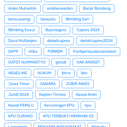
Anies Muhaimin
anisbaswedan
Banjir Bandang
banyuwangi
bawaslu
Blimbing Sari
Blimbing Sayur
Bojonegoro
Capres 2024
Darul Muttaqien
debatcapres
debatcapres2024
DKPP
etika
FORKOM
frontpersaudaraanislam
GATOT NURMANTYO
gresik
HAK ANGKET
HEADLINE
HUKUM
ibhrs
ibtv
Jawa Timur
JAWARA
JUBIR ANIES
Jurdil 2024
Kapten Timnas
Kawal Amin
Kawal PEMILU
Kecurangan KPU
kpu
KPU CURANG
KPU TERBUKTI MEMIHAK 02
Lamongan
MENYAPA MASYARAKAT
Metrotv